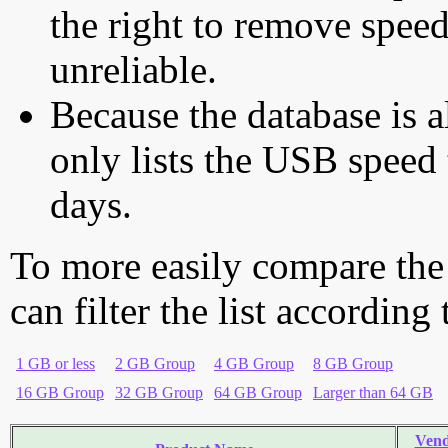
the right to remove speed
unreliable.
Because the database is a
only lists the USB speed 
days.
To more easily compare the
can filter the list according
1 GB or less
2 GB Group
4 GB Group
8 GB Group
16 GB Group
32 GB Group
64 GB Group
Larger than 64 GB
Ven